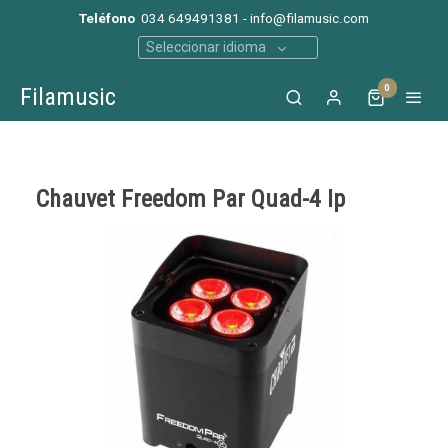
Teléfono
034 649491381 - info@filamusic.com
Seleccionar idioma
0
Filamusic
Chauvet Freedom Par Quad-4 Ip