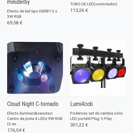
miniderby
TUBO DE LED(controlador)
113,26 €
Efecto de led tipo DERBY 3 x
3W RGB
69,58 €
Cloud Night C-tornado
Lumi4cob
Efecto iluminaci&oacute;n
Poderoso set de cambia color
Centro de pista 4 LEDs 9W RGB
LED portátil Plug 'n Play ...
(3 en ...
301,22 €
176,54 €