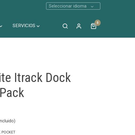
Seleccionar idioma
0
SERVICIOS
te Itrack Dock
 Pack
ncluido)
K POCKET