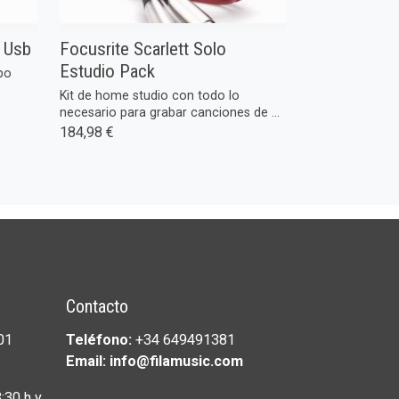
 Usb
Focusrite Scarlett Solo
Estudio Pack
po
Kit de home studio con todo lo
necesario para grabar canciones de ...
184,98 €
Contacto
01
Teléfono:
+34 649491381
Email: info@filamusic.com
:30 h y