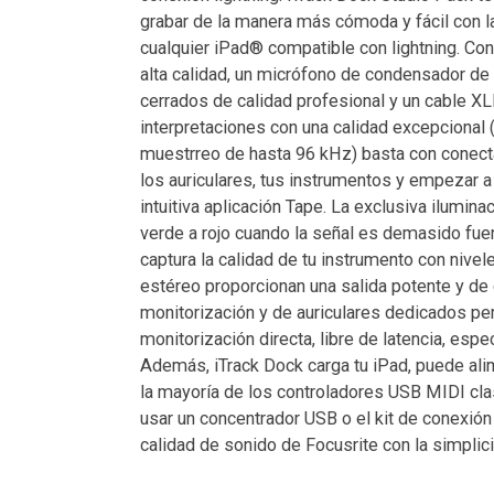
grabar de la manera más cómoda y fácil con la
cualquier iPad® compatible con lightning. Co
alta calidad, un micrófono de condensador de
cerrados de calidad profesional y un cable XLR
interpretaciones con una calidad excepcional 
muestrreo de hasta 96 kHz) basta con conectar
los auriculares, tus instrumentos y empezar a
intuitiva aplicación Tape. La exclusiva ilumin
verde a rojo cuando la señal es demasido fuer
captura la calidad de tu instrumento con nive
estéreo proporcionan una salida potente y de 
monitorización y de auriculares dedicados p
monitorización directa, libre de latencia, espe
Además, iTrack Dock carga tu iPad, puede ali
la mayoría de los controladores USB MIDI cla
usar un concentrador USB o el kit de conexión d
calidad de sonido de Focusrite con la simplic