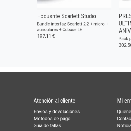
Focusrite Scarlett Studio
PRES
ULTI
Bundle interfaz Scarlett 2i2 + micro +
ANI
auriculares + Cubase LE
197,11 €
Pack p
302,5
Atención al cliente
Mi em
Envíos y devoluciones
Quién
Métodos de pago
Contac
Guía de tallas
Notici