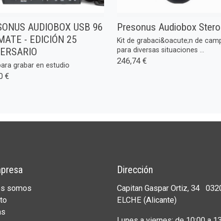
ONUS AUDIOBOX USB 96
Presonus Audiobox Stero
MATE - EDICIÓN 25
Kit de grabaci&oacute;n de cam
VERSARIO
para diversas situaciones ...
246,74 €
ara grabar en estudio
0 €
presa
Dirección
es somos
Capitan Gaspar Ortiz, 34 032
to
ELCHE (Alicante)
as
Lunes a viernes: de 10:00 a 13