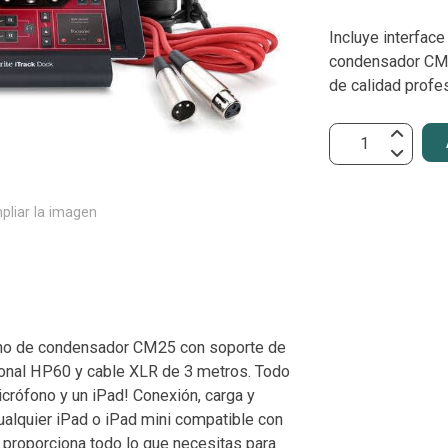
Incluye interfac
condensador CM2
de calidad prof
pliar la imagen
fono de condensador CM25 con soporte de
sional HP60 y cable XLR de 3 metros. Todo
icrófono y un iPad! Conexión, carga y
ualquier iPad o iPad mini compatible con
e proporciona todo lo que necesitas para