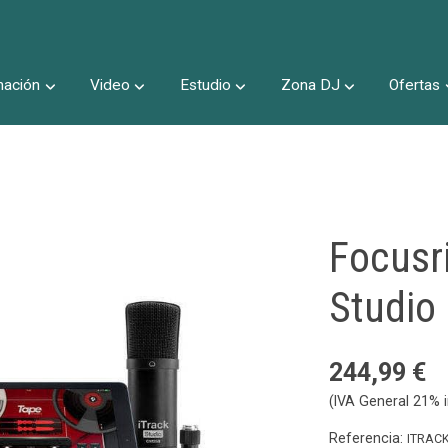
nación
Video
Estudio
Zona DJ
Ofertas
Inicio
Focusri
Studio
244,99 €
(IVA General 21% i
Referencia:
ITRAC