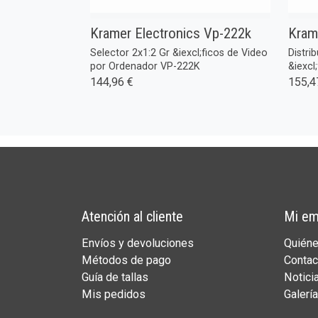
Kramer Electronics Vp-222k
Kram
Selector 2x1:2 Gr &iexcl;ficos de Video
Distri
por Ordenador VP-222K
&iexcl;
144,96 €
155,4
Atención al cliente
Mi em
Envíos y devoluciones
Quién
Métodos de pago
Contac
Guía de tallas
Notici
Mis pedidos
Galería