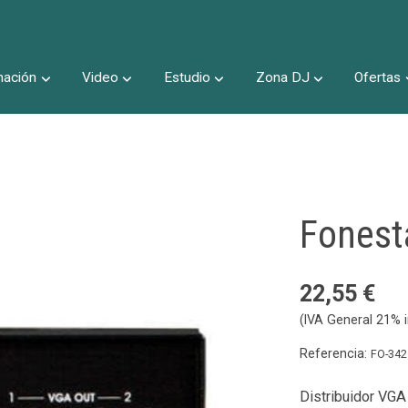
nación
Video
Estudio
Zona DJ
Ofertas
Inicio
Fonest
22,55 €
(IVA General 21% i
Referencia:
FO-342
Distribuidor VGA