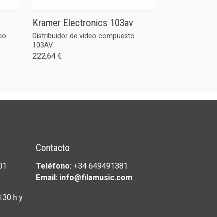
Kramer Electronics 103av
eo
Distribuidor de video compuesto
103AV
222,64 €
Contacto
01
Teléfono:
+34 649491381
Email: info@filamusic.com
:30 h y