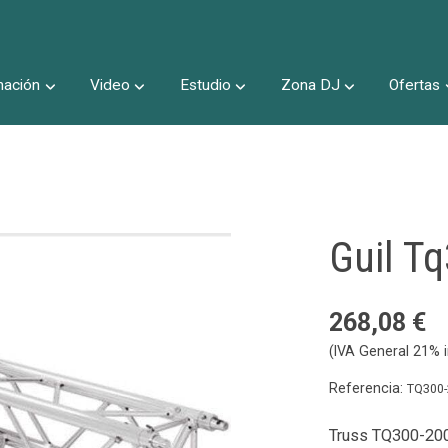
nación
Video
Estudio
Zona DJ
Ofertas
Inicio
Guil T
268,08 €
(IVA General 21% i
Referencia:
TQ300
Truss TQ300-20