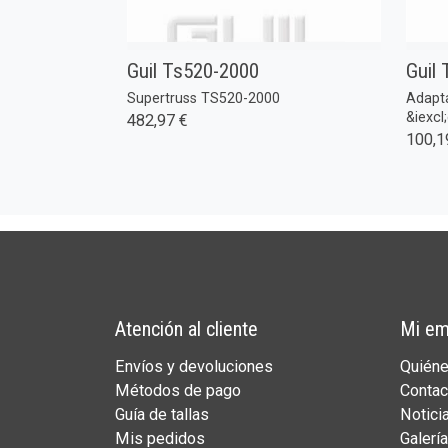
Guil Ts520-2000
Guil
Supertruss TS520-2000
Adapt
&iexcl
482,97 €
100,1
Atención al cliente
Mi em
Envíos y devoluciones
Quién
Métodos de pago
Contac
Guía de tallas
Notici
Mis pedidos
Galería