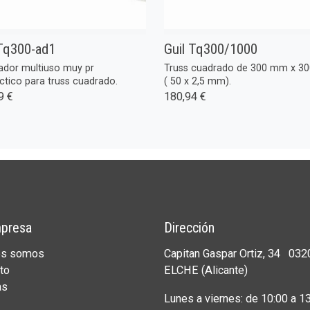
 Tq300-ad1
Guil Tq300/1000
ador multiuso muy pr
Truss cuadrado de 300 mm x 3
;ctico para truss cuadrado.
( 50 x 2,5 mm).
9 €
180,94 €
presa
Dirección
es somos
Capitan Gaspar Ortiz, 34 032
to
ELCHE (Alicante)
as
Lunes a viernes: de 10:00 a 13