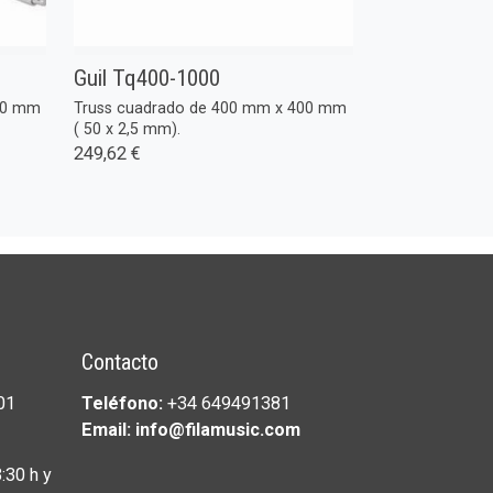
Guil Tq400-1000
00 mm
Truss cuadrado de 400 mm x 400 mm
( 50 x 2,5 mm).
249,62 €
Contacto
01
Teléfono:
+34 649491381
Email: info@filamusic.com
:30 h y