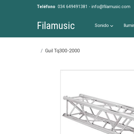
Teléfono
034 649491381 - info@filamusic.com
Filamusic
Sonido
Ilumi
Guil Tq300-2000