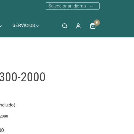
Seleccionar idioma
0
SERVICIOS
q300-2000
ncluido)
-2000
00