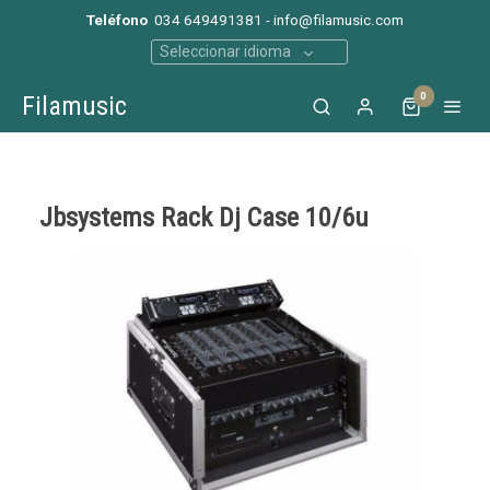
Teléfono
034 649491381 - info@filamusic.com
Seleccionar idioma
0
Filamusic
Jbsystems Rack Dj Case 10/6u