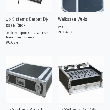
Jb Sistems Carpet Dj-
Walkasse Wr-ls
case Rack
WR-LS
261,46 €
Rack transporte JB SYSTEMS
forrado en moqueta
90,63 €
Jb Systems Amp 4u
Jb Sistems Pro-445