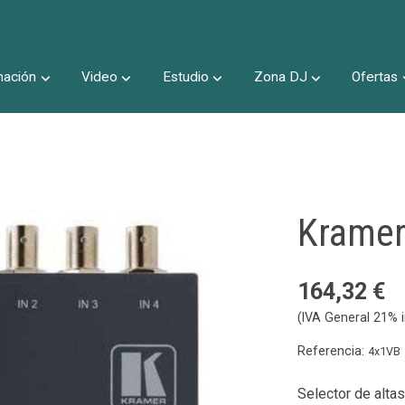
nación
Video
Estudio
Zona DJ
Ofertas
Inicio
Kramer
164,32 €
(IVA General 21% i
Referencia:
4x1VB
Selector de alta