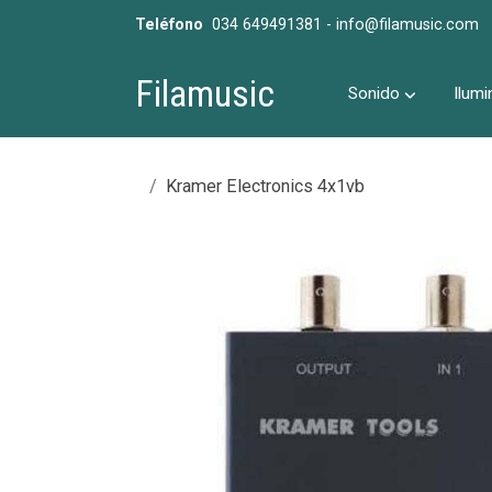
Teléfono
034 649491381 - info@filamusic.com
Filamusic
Sonido
Ilumi
Kramer Electronics 4x1vb