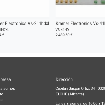
er Electronics Vs-211hdxl
Kramer Electronics Vs-41
1HDXL
VS-41HD
4 €
2.489,50 €
presa
Dirección
es somos
Capitan Gaspar Ortiz, 34 032
to
ELCHE (Alicante)
as
Lunes a viernes: de 10:00 a 13