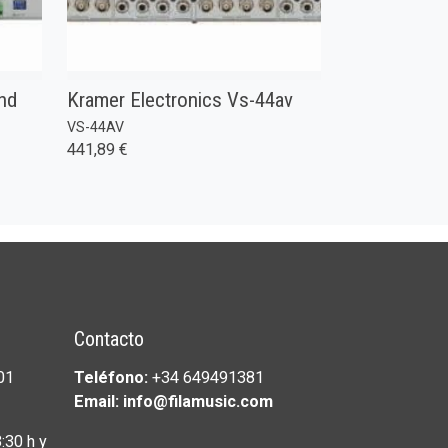
hd
Kramer Electronics Vs-44av
VS-44AV
441,89 €
Contacto
01
Teléfono:
+34 649491381
Email: info@filamusic.com
:30 h y