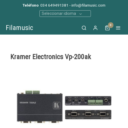
Teléfono
034 649491381 - info@filamusic.com
Seleccionar idioma
0
Filamusic
Kramer Electronics Vp-200ak