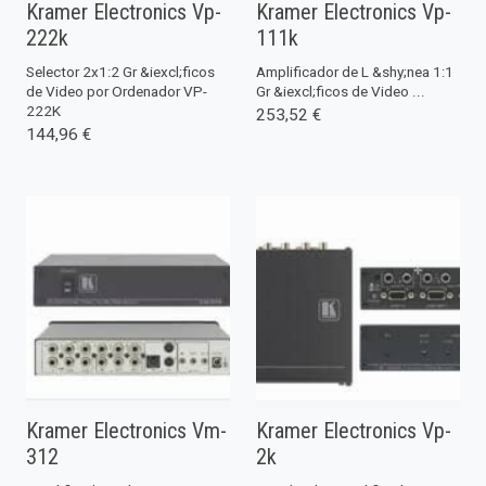
Kramer Electronics Vp-
Kramer Electronics Vp-
222k
111k
Selector 2x1:2 Gr &iexcl;ficos
Amplificador de L &shy;nea 1:1
de Video por Ordenador VP-
Gr &iexcl;ficos de Video ...
222K
253,52 €
144,96 €
Kramer Electronics Vm-
Kramer Electronics Vp-
312
2k