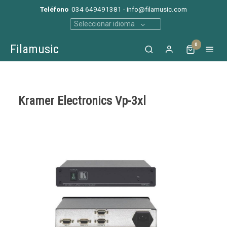
Teléfono
034 649491381 - info@filamusic.com
Seleccionar idioma
0
Filamusic
Kramer Electronics Vp-3xl