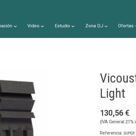
nación
Video
Estudio
Zona DJ
Ofertas
Inicio
Vicous
Light
130,56 €
(IVA General 21% i
Referencia:
SUPER 