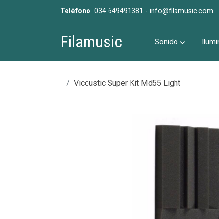
Teléfono
034 649491381 - info@filamusic.com
Filamusic
Sonido
Ilumi
Vicoustic Super Kit Md55 Light