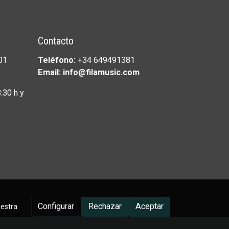
Contacto
01
Teléfono:
+34 649491381
Email: info@filamusic.com
:30 h y
Configurar
Rechazar
Aceptar
uestra