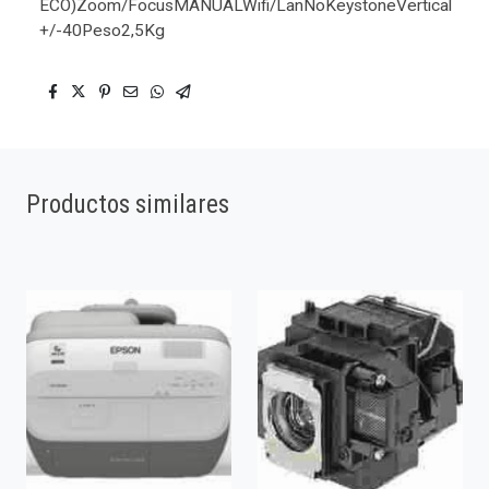
ECO)Zoom/FocusMANUALWifi/LanNoKeystoneVertical
+/-40Peso2,5Kg
Productos similares