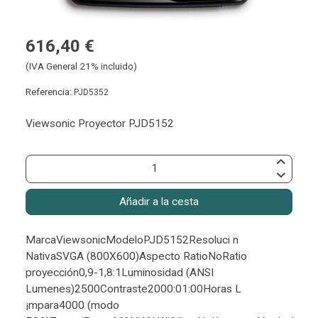
616,40 €
(IVA General 21% incluido)
Referencia:
PJD5352
Viewsonic Proyector PJD5152
Añadir a la cesta
MarcaViewsonicModeloPJD5152Resoluci n
NativaSVGA (800X600)Aspecto RatioNoRatio
proyección0,9-1,8:1Luminosidad (ANSI
Lumenes)2500Contraste2000:01:00Horas L
¡mpara4000 (modo