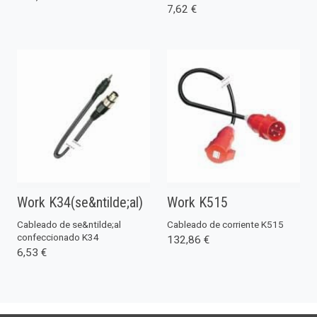
7,62 €
Work K34(se&ntilde;al)
Work K515
Cableado de se&ntilde;al
Cableado de corriente K515
confeccionado K34
132,86 €
6,53 €