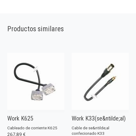
Productos similares
Work K625
Work K33(se&ntilde;al)
Cableado de corriente K625
Cable de se&ntilde;al
confecionado K33
267,89 €