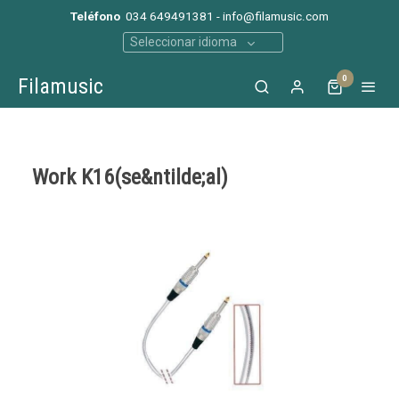
Teléfono
034 649491381 - info@filamusic.com
Seleccionar idioma
0
Filamusic
Work K16(se&ntilde;al)