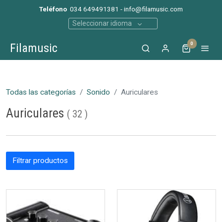
Teléfono
034 649491381 - info@filamusic.com
Seleccionar idioma
0
Filamusic
Todas las categorías
Sonido
Auriculares
Auriculares
(
32
)
Filtrar productos