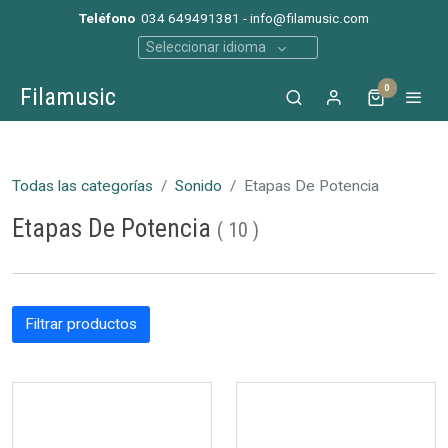
Teléfono
034 649491381 - info@filamusic.com
Seleccionar idioma
0
Filamusic
Todas las categorías
Sonido
Etapas De Potencia
Etapas De Potencia
(
10
)
Filtrar productos