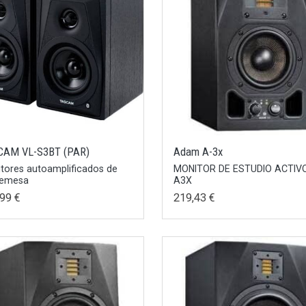
CAM VL-S3BT (PAR)
Adam A-3x
tores autoamplificados de
MONITOR DE ESTUDIO ACTIV
remesa
A3X
99 €
219,43 €