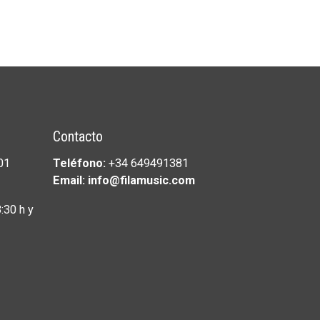
Contacto
01
Teléfono:
+34 649491381
Email: info@filamusic.com
:30 h y