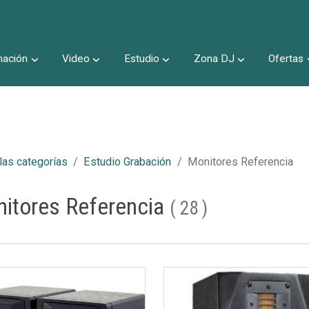
nación
Video
Estudio
Zona DJ
Ofertas
Inicio
las categorías
Estudio Grabación
Monitores Referencia
itores Referencia
(
28
)