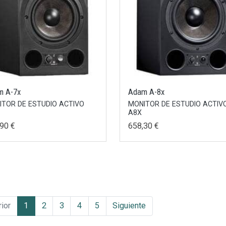
m A-7x
Adam A-8x
ITOR DE ESTUDIO ACTIVO
MONITOR DE ESTUDIO ACTIV
A8X
90 €
658,30 €
rior
1
2
3
4
5
Siguiente