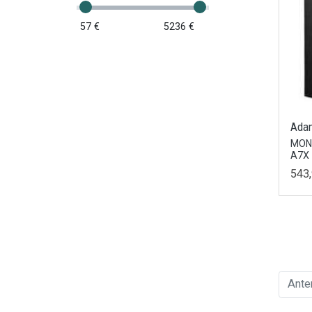
57 €
5236 €
Ada
MON
A7X
543,
Ante