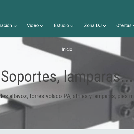
nación
Video
Estudio
Zona DJ
Ofertas
Inicio
Soportes, lamparas...
des altavoz, torres volado PA, atriles y lamparas, pies mi