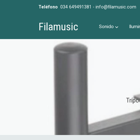
Teléfono
034 649491381 - info@filamusic.com
Filamusic
Sonido
Ilumi
Trípo