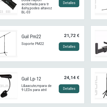
Bolsa naylon
Detalles
acolchada para tr
&shy;podes altavoz
BL-03
21,72 €
Guil Pm22
Soporte PM22
Detalles
24,14 €
Guil Lp-12
L&aacute;mpara de
Detalles
9 LEDs para atril