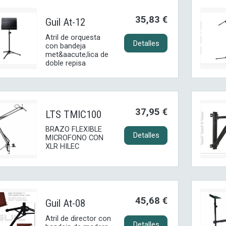
35,83 €
Guil At-12
Atril de orquesta
Detalles
con bandeja
met&aacute;lica de
doble repisa
37,95 €
LTS TMIC100
BRAZO FLEXIBLE
Detalles
MICROFONO CON
XLR HILEC
45,68 €
Guil At-08
Atril de director con
Detalles