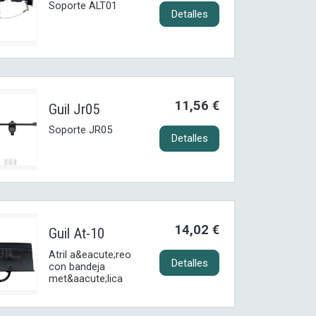
Soporte ALT01
Detalles
11,56 €
Guil Jr05
Soporte JR05
Detalles
14,02 €
Guil At-10
Atril a&eacute;reo
Detalles
con bandeja
met&aacute;lica